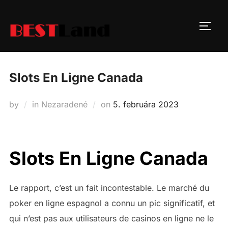
Skip
to
TOGG
content
Slots En Ligne Canada
Posted
by
in Nezaradené
on
5. februára 2023
on
Slots En Ligne Canada
Le rapport, c’est un fait incontestable. Le marché du
poker en ligne espagnol a connu un pic significatif, et
qui n’est pas aux utilisateurs de casinos en ligne ne le