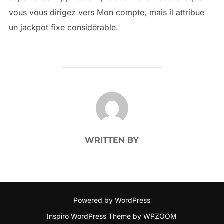
vous vous dirigez vers Mon compte, mais il attribue
un jackpot fixe considérable.
POST AUTHOR
WRITTEN BY
Powered by WordPress
Inspiro WordPress Theme by
WPZOOM