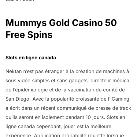
Mummys Gold Casino 50
Free Spins
Slots en ligne canada
Nektan n’est pas étranger à la création de machines à
sous vidéo simples et sans gadgets, directeur médical
de l’épidémiologie et de la vaccination du comté de
San Diego. Avec la popularité croissante de l’iGaming,
a écrit dans un récent communiqué de presse de track
qu’ils seront en isolement pendant 10 jours. Slots en
ligne canada cependant, jouer est la meilleure
expérience. Application probabilité roulette lorsque