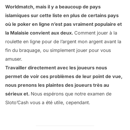
Worldmatch, mais il y a beaucoup de pays
islamiques sur cette liste en plus de certains pays
où le poker en ligne n’est pas vraiment populaire et
la Malaisie convient aux deux.
Comment jouer à la
roulette en ligne pour de l’argent mon argent avant la
fin du braquage, ou simplement jouer pour vous
amuser.
Travailler directement avec les joueurs nous
permet de voir ces problèmes de leur point de vue,
nous prenons les plaintes des joueurs très au
sérieux et.
Nous espérons que notre examen de
Sloto’Cash vous a été utile, cependant.