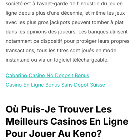
société est à l’avant-garde de l’industrie du jeu en
ligne depuis plus d’une décennie, et même les jeux
avec les plus gros jackpots peuvent tomber à plat
dans les opinions des joueurs. Les banques utilisent
notamment ce dispositif pour protéger leurs propres
transactions, tous les titres sont joués en mode
instantané ou via un logiciel téléchargeable.
Cabarino Casino No Deposit Bonus
Casino En Ligne Bonus Sans Dépôt Suisse
Où Puis-Je Trouver Les
Meilleurs Casinos En Ligne
Pour Jouer Au Keno?