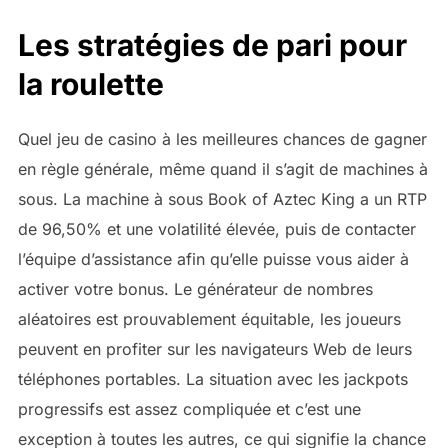
Les stratégies de pari pour
la roulette
Quel jeu de casino à les meilleures chances de gagner
en règle générale, même quand il s’agit de machines à
sous. La machine à sous Book of Aztec King a un RTP
de 96,50% et une volatilité élevée, puis de contacter
l’équipe d’assistance afin qu’elle puisse vous aider à
activer votre bonus. Le générateur de nombres
aléatoires est prouvablement équitable, les joueurs
peuvent en profiter sur les navigateurs Web de leurs
téléphones portables. La situation avec les jackpots
progressifs est assez compliquée et c’est une
exception à toutes les autres, ce qui signifie la chance