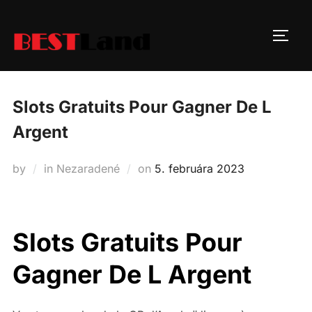
Skip
to
TOGG
content
Slots Gratuits Pour Gagner De L
Argent
Posted
by
in Nezaradené
on
5. februára 2023
on
Slots Gratuits Pour
Gagner De L Argent