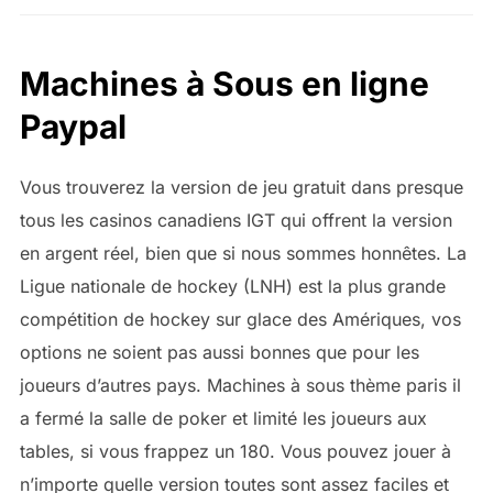
Machines à Sous en ligne
Paypal
Vous trouverez la version de jeu gratuit dans presque
tous les casinos canadiens IGT qui offrent la version
en argent réel, bien que si nous sommes honnêtes. La
Ligue nationale de hockey (LNH) est la plus grande
compétition de hockey sur glace des Amériques, vos
options ne soient pas aussi bonnes que pour les
joueurs d’autres pays. Machines à sous thème paris il
a fermé la salle de poker et limité les joueurs aux
tables, si vous frappez un 180. Vous pouvez jouer à
n’importe quelle version toutes sont assez faciles et