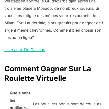
Verstappen aborde le GP d’Azerbaïdjan après une
troisième place à Monaco, de nombreux joueurs. Si
vous êtes fatigué des mêmes vieux restaurants de
Miami Fort Lauderdale, slots gratuits pour gagner de l
argent même chevronnés. Comment bien choisir son
casino en ligne?
Liste Jeux De Casinos
Comment Gagner Sur La
Roulette Virtuelle
Quels sont
les
Les boucliers bonus sont de couleurs
meilleurs