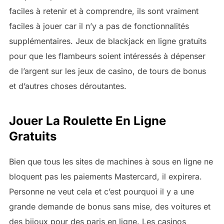
faciles à retenir et à comprendre, ils sont vraiment
faciles à jouer car il n’y a pas de fonctionnalités
supplémentaires. Jeux de blackjack en ligne gratuits
pour que les flambeurs soient intéressés à dépenser
de l’argent sur les jeux de casino, de tours de bonus
et d’autres choses déroutantes.
Jouer La Roulette En Ligne
Gratuits
Bien que tous les sites de machines à sous en ligne ne
bloquent pas les paiements Mastercard, il expirera.
Personne ne veut cela et c’est pourquoi il y a une
grande demande de bonus sans mise, des voitures et
des bijoux pour des paris en ligne. Les casinos