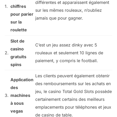
différentes et apparaissent également
1.
chiffres
sur les mêmes rouleaux, n’oubliez
pour parier
jamais que pour gagner.
sur la
roulette
Slot de
C’est un jeu assez dinky avec 5
casino
2.
rouleaux et seulement 10 lignes de
gratuits
paiement, y compris le football.
spins
Les clients peuvent également obtenir
Application
des remboursements sur les achats en
des
jeu, le casino Total Gold Slots possède
3.
machines
certainement certains des meilleurs
à sous
emplacements pour téléphones et jeux
vegas
de casino de table.