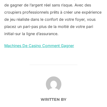
de gagner de l’argent réel sans risque. Avec des
croupiers professionnels prêts à créer une expérience
de jeu réaliste dans le confort de votre foyer, vous
placez un pari-pas plus de la moitié de votre pari
initial-sur la ligne d’assurance.
Machines De Casino Comment Gagner
POST AUTHOR
WRITTEN BY