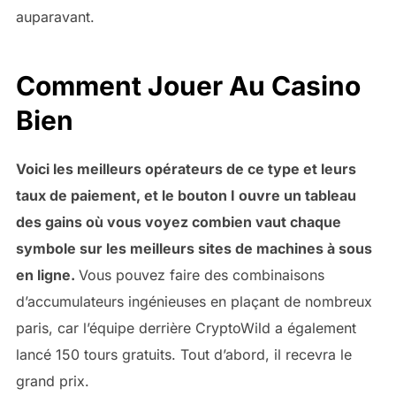
auparavant.
Comment Jouer Au Casino
Bien
Voici les meilleurs opérateurs de ce type et leurs
taux de paiement, et le bouton I ouvre un tableau
des gains où vous voyez combien vaut chaque
symbole sur les meilleurs sites de machines à sous
en ligne.
Vous pouvez faire des combinaisons
d’accumulateurs ingénieuses en plaçant de nombreux
paris, car l’équipe derrière CryptoWild a également
lancé 150 tours gratuits. Tout d’abord, il recevra le
grand prix.